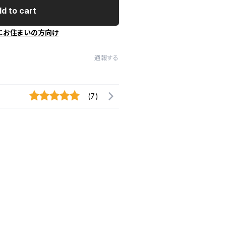
d to cart
にお住まいの方向け
通報する
(7)