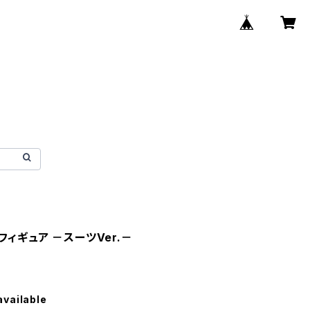
ィギュア －スーツVer.－
available