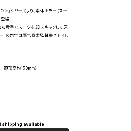
RO＞』シリーズより、素体ホラー（スー
が登場！
れた貴重なスーツを3Dスキャンして原
ラー」の題字は雨宮慶太監督書き下ろし
／頭頂高約150mm）
l shipping available